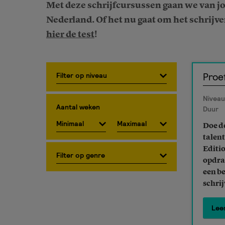
Met deze schrijfcursussen gaan we van jo
Nederland. Of het nu gaat om het schrijven
hier de test
!
Proe
Niveau
Aantal weken
Duur
Doe d
talen
Editi
opdra
een b
schrij
Lee