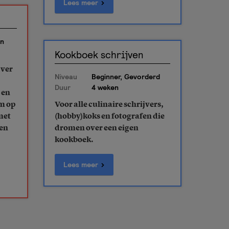
Lees meer
en
Kookboek schrijven
jver
Niveau
Beginner, Gevorderd
Duur
4 weken
 en
om op
Voor alle culinaire schrijvers,
met
(hobby)koks en fotografen die
een
dromen over een eigen
kookboek.
Lees meer