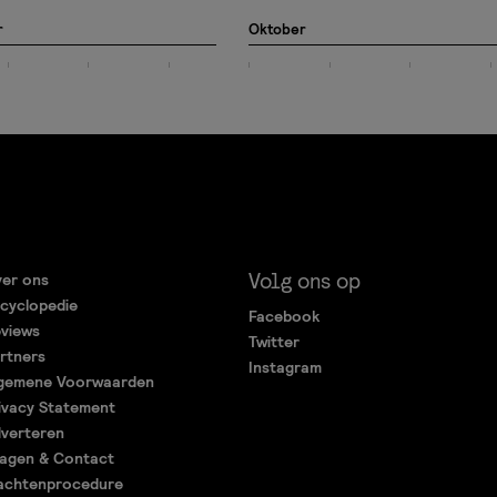
r
Oktober
Volg ons op
er ons
cyclopedie
Facebook
views
Twitter
rtners
Instagram
gemene Voorwaarden
ivacy Statement
verteren
agen & Contact
achtenprocedure