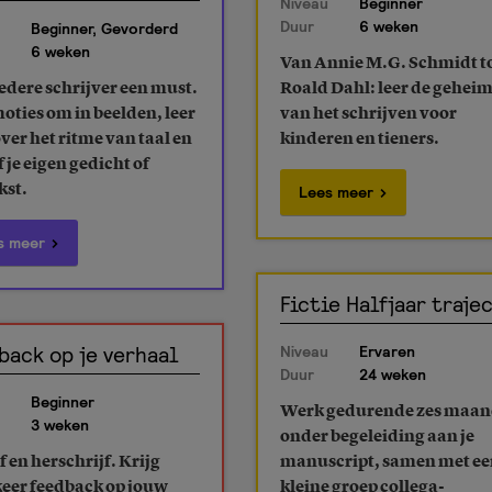
Niveau
Beginner
Duur
6 weken
Beginner, Gevorderd
6 weken
Van Annie M.G. Schmidt t
edere schrijver een must.
Roald Dahl: leer de gehei
oties om in beelden, leer
van het schrijven voor
over het ritme van taal en
kinderen en tieners.
f je eigen gedicht of
kst.
Lees meer
s meer
Fictie Halfjaar traje
back op je verhaal
Niveau
Ervaren
Duur
24 weken
Beginner
Werk gedurende zes maa
3 weken
onder begeleiding aan je
f en herschrijf. Krijg
manuscript, samen met ee
keer feedback op jouw
kleine groep collega-