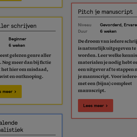
Pitch je manuscript
ller schrijven
Niveau
Gevorderd, Ervar
Duur
6 weken
Beginner
De droom van iedere schri
6 weken
is natuurlijk uitgegeven te
est gelezen genre aller
worden. Leer welke kennis
. Nog meer dan bij fictie
materialen je nodig hebt 
t het hier om misdaad,
een uitgever af te stappen 
twist en ontknoping.
je manuscript. Voor ieder
met een (bijna) compleet
s meer
manuscript.
Lees meer
alende
nalistiek