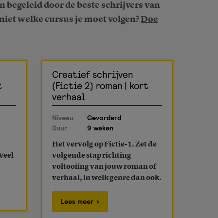
 begeleid door de beste schrijvers van
e niet welke cursus je moet volgen?
Doe
Creatief schrijven
t
(Fictie 2) roman | kort
verhaal
Niveau
Gevorderd
Duur
9 weken
Het vervolg op Fictie-1. Zet de
 Veel
volgende stap richting
voltooiing van jouw roman of
verhaal, in welk genre dan ook.
Lees meer