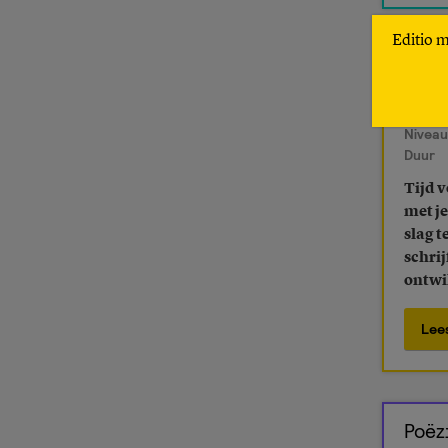
Editio 
Crea
(Fic
Niveau
Duur
Tijd v
met j
slag t
schri
ontwi
Lee
Poëz