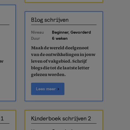
Blog schrijven
Niveau
Beginner, Gevorderd
Duur
6 weken
Maak de wereld deelgenoot
van de ontwikkelingen in jouw
uw
leven of vakgebied. Schrijf
blogs die tot de laatste letter
gelezen worden.
Lees meer
 1
Kinderboek schrijven 2