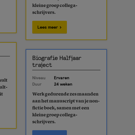
kleine groep collega-
schrijvers.
Lees meer
Biografie Halfjaar
traject
Niveau
Ervaren
ault
Duur
24 weken
ult-
it
Werk gedurende zes maanden
aan het manuscript van je non-
fictie boek, samen met een
kleine groep collega-
schrijvers.