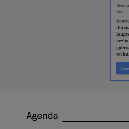
Niveau
Duur
Een c
die z
longr
verha
gebru
techn
Lee
Agenda