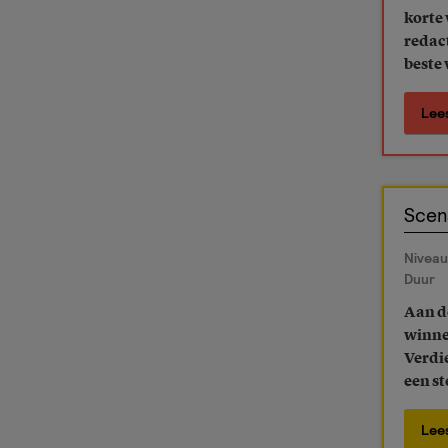
korte 
redac
beste 
Lee
Scen
Niveau
Duur
Aan de
winnen
Verdie
een st
Lee