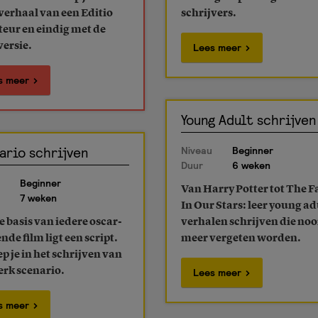
verhaal van een Editio
schrijvers.
teur en eindig met de
versie.
Lees meer
s meer
Young Adult schrijven
ario schrijven
Niveau
Beginner
Duur
6 weken
Beginner
Van Harry Potter tot The F
7 weken
In Our Stars: leer young ad
 basis van iedere oscar-
verhalen schrijven die noo
de film ligt een script.
meer vergeten worden.
p je in het schrijven van
erk scenario.
Lees meer
s meer