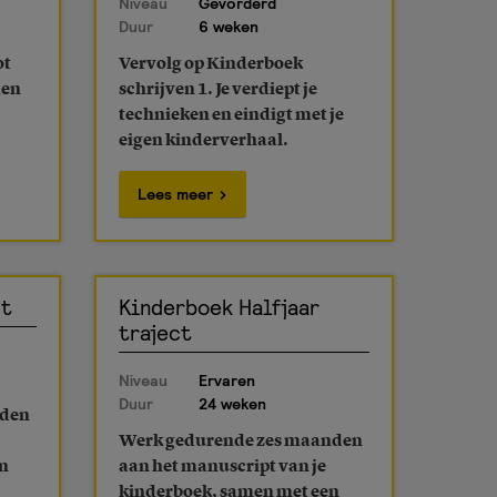
Niveau
Gevorderd
Duur
6 weken
ot
Vervolg op Kinderboek
men
schrijven 1. Je verdiept je
technieken en eindigt met je
eigen kinderverhaal.
Lees meer
ct
Kinderboek Halfjaar
traject
Niveau
Ervaren
Duur
24 weken
nden
Werk gedurende zes maanden
n
aan het manuscript van je
kinderboek, samen met een