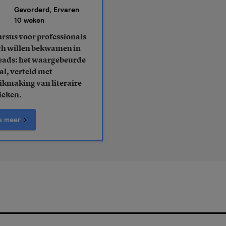
Gevorderd, Ervaren
10 weken
ursus voor professionals
ich willen bekwamen in
eads: het waargebeurde
al, verteld met
ikmaking van literaire
ieken.
s meer