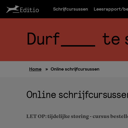
Schrijfcursussen
Leesrapport/be
Durf
te 
Home
»
Online schrijfcursussen
Online schrijfcursusse
LET OP: tijdelijke storing - cursus bestel