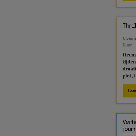
Thri
Niveau
Duur
Het me
tijden
draai
plot, 
Lee
Verh
jour