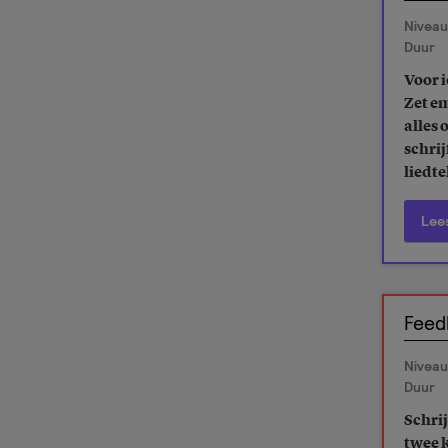
Niveau
Duur
Voor i
Zet em
alles 
schrij
liedte
Lee
Feed
Niveau
Duur
Schrij
twee 