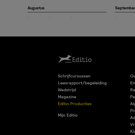
Augustus
Septembe
Schrijfcursussen
Ov
Leesrapport/begeleiding
En
Wedstrijd
Re
Magazine
Pa
Editio Producties
Al
Pr
Mijn Editio
Ad
Vr
Kl