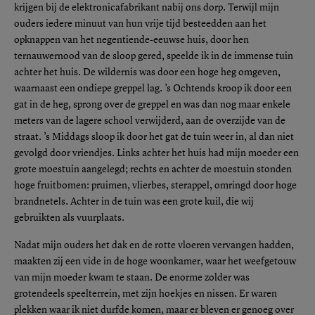
krijgen bij de elektronicafabrikant nabij ons dorp. Terwijl mijn
ouders iedere minuut van hun vrije tijd besteedden aan het
opknappen van het negentiende-eeuwse huis, door hen
ternauwernood van de sloop gered, speelde ik in de immense tuin
achter het huis. De wildernis was door een hoge heg omgeven,
waarnaast een ondiepe greppel lag. ’s Ochtends kroop ik door een
gat in de heg, sprong over de greppel en was dan nog maar enkele
meters van de lagere school verwijderd, aan de overzijde van de
straat. ’s Middags sloop ik door het gat de tuin weer in, al dan niet
gevolgd door vriendjes. Links achter het huis had mijn moeder een
grote moestuin aangelegd; rechts en achter de moestuin stonden
hoge fruitbomen: pruimen, vlierbes, sterappel, omringd door hoge
brandnetels. Achter in de tuin was een grote kuil, die wij
gebruikten als vuurplaats.
Nadat mijn ouders het dak en de rotte vloeren vervangen hadden,
maakten zij een vide in de hoge woonkamer, waar het weefgetouw
van mijn moeder kwam te staan. De enorme zolder was
grotendeels speelterrein, met zijn hoekjes en nissen. Er waren
plekken waar ik niet durfde komen, maar er bleven er genoeg over