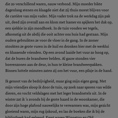
die zo verschillend waren, nauw verbond. Mijn moeder bikte
dagenlang stenen en klaagde niet dat zij thuis moest blijven voor
de carrière van mijn vader. Mijn vader trok na de werkdag zijn pak
uit, deed zijn overall aan en klom met hamer en spijkers het dak op,
een sjekkie in zijn mondhoek. In de tuin vonden we tegels,
afkomstig uit de abdij die ooit achter ons huis had gestaan. Mijn
ouders gebruikten ze voor de vloer in de gang. In de zomer
stookten ze grote vuren in de kuil en dronken bier met de werklui
en klussende vrienden. Op een avond laaide het vuur zo hoog op,
dat de buren de brandweer belden. Al gauw stonden vier
boerenzonen aan de deur, in hun te kleine brandweerpakken.
Binnen luttele minuten zaten zij om het vuur, een pilsje in de hand.
Ik genoot van de bedrijvigheid, maar ging mijn eigen gang. Met
mijn vriendjes sloop ik door de tuin, op zoek naar sporen van wilde
dieren, en vocht veldslagen met het leger brandnetels uit. In de
winter zat ik ’s avonds bij de grote haard in de woonkamer, die
door zijn hoge plafond nauwelijks te verwarmen was, mijn gezicht
gloeiend warm, mijn rug ijskoud, en las de boeken die ik bij de
bibliotheek had geleend. Eerst waren Winnetou en Old