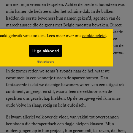
om met mijn vrienden te spelen. Achter de brede schoorsteen was
mijn kamer, de bedstee onder het schuine dak. In de balken
hadden de eerste bewoners hun namen gekerfd, agenten van de
marechaussee die de grens met België moesten bewaken. Direct
onder mijn kamer was nog de cel met het hoge tralieraam, waarin
aakt gebruik van cookies. Lees meer over ons
cookiebeleid
.
smokkelaars gevangen werden gehouden. Wij hadden er onze
badkamer gemaakt. ’s Avonds in bed prevelde ik de namen van de
Ik ga akkoord
grenswachten, om het zuchten van de gevangenen niet te hoeven
horen.
Niet akkoord
In de zomer reden we soms ’s avonds naar de hei, waar we
zwommen in een vennetje tussen de sparrenbomen. Dan
fantaseerde ik dat we de enige bewoners waren van een uitgestrekt
continent, ongerept en stil, waar alleen de eekhoorns en de
spechten ons gezelschap hielden. Op de terugweg viel ik in onze
oude Volvo in slaap, rozig en licht euforisch.
Er kwam allerlei volk over de vloer, van vaklui tot overspannen
kennissen die therapeutisch een dagje hielpen klussen. Mijn
ouders gingen op in hun project, hun gezamenlijk streven, dat hen,