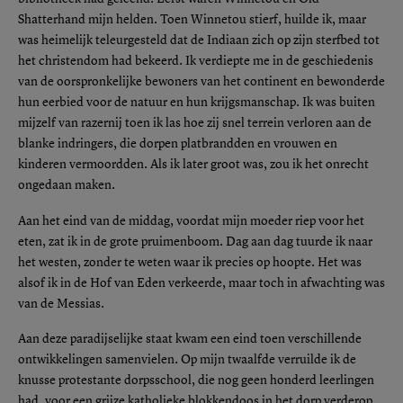
Shatterhand mijn helden. Toen Winnetou stierf, huilde ik, maar
was heimelijk teleurgesteld dat de Indiaan zich op zijn sterfbed tot
het christendom had bekeerd. Ik verdiepte me in de geschiedenis
van de oorspronkelijke bewoners van het continent en bewonderde
hun eerbied voor de natuur en hun krijgsmanschap. Ik was buiten
mijzelf van razernij toen ik las hoe zij snel terrein verloren aan de
blanke indringers, die dorpen platbrandden en vrouwen en
kinderen vermoordden. Als ik later groot was, zou ik het onrecht
ongedaan maken.
Aan het eind van de middag, voordat mijn moeder riep voor het
eten, zat ik in de grote pruimenboom. Dag aan dag tuurde ik naar
het westen, zonder te weten waar ik precies op hoopte. Het was
alsof ik in de Hof van Eden verkeerde, maar toch in afwachting was
van de Messias.
Aan deze paradijselijke staat kwam een eind toen verschillende
ontwikkelingen samenvielen. Op mijn twaalfde verruilde ik de
knusse protestante dorpsschool, die nog geen honderd leerlingen
had, voor een grijze katholieke blokkendoos in het dorp verderop,