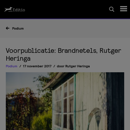
Schrijfcursussen
Podium
Leesrapport/begeleiding
Voorpublicatie: Brandnetels, Rutger
Heringa
Wedstrijd
Podium
17 november 2017
door
Rutger Heringa
Magazine
Editio Producties
Mijn Editio