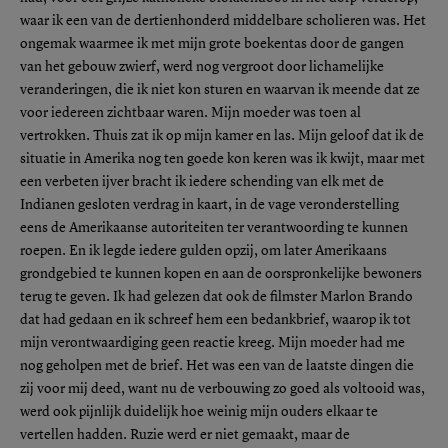
waar ik een van de dertienhonderd middelbare scholieren was. Het
ongemak waarmee ik met mijn grote boekentas door de gangen
van het gebouw zwierf, werd nog vergroot door lichamelijke
veranderingen, die ik niet kon sturen en waarvan ik meende dat ze
voor iedereen zichtbaar waren. Mijn moeder was toen al
vertrokken. Thuis zat ik op mijn kamer en las. Mijn geloof dat ik de
situatie in Amerika nog ten goede kon keren was ik kwijt, maar met
een verbeten ijver bracht ik iedere schending van elk met de
Indianen gesloten verdrag in kaart, in de vage veronderstelling
eens de Amerikaanse autoriteiten ter verantwoording te kunnen
roepen. En ik legde iedere gulden opzij, om later Amerikaans
grondgebied te kunnen kopen en aan de oorspronkelijke bewoners
terug te geven. Ik had gelezen dat ook de filmster Marlon Brando
dat had gedaan en ik schreef hem een bedankbrief, waarop ik tot
mijn verontwaardiging geen reactie kreeg. Mijn moeder had me
nog geholpen met de brief. Het was een van de laatste dingen die
zij voor mij deed, want nu de verbouwing zo goed als voltooid was,
werd ook pijnlijk duidelijk hoe weinig mijn ouders elkaar te
vertellen hadden. Ruzie werd er niet gemaakt, maar de