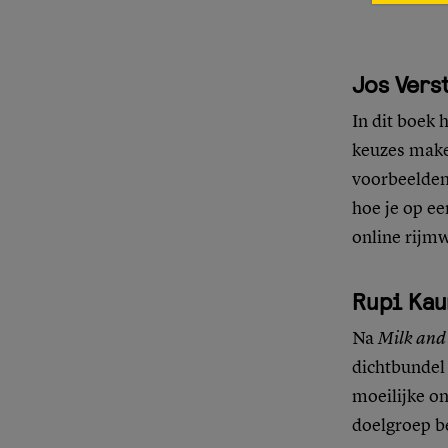
Jos Vers
In dit boek 
keuzes make
voorbeelden 
hoe je op ee
online rijm
Rupi Kau
Na
Milk and
dichtbundel 
moeilijke o
doelgroep be