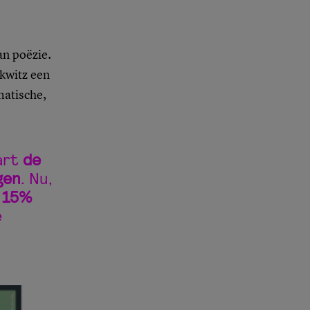
an poëzie.
ckwitz een
matische,
art
de
gen
. Nu,
s
15%
e