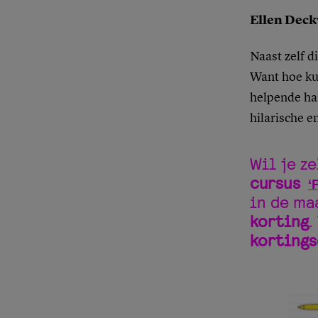
Ellen Deck
Naast zelf d
Want hoe kun
helpende ha
hilarische e
Wil je z
cursus
‘
in de ma
korting
.
korting