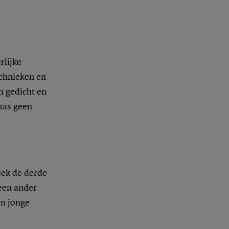
rlijke
echnieken en
n gedicht en
aas geen
ek de derde
geen ander
n jonge