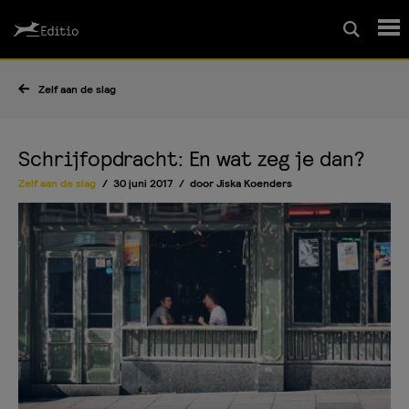
Schrijfcursussen
Zelf aan de slag
Leesrapport/begeleiding
Schrijfopdracht: En wat zeg je dan?
Zelf aan de slag
30 juni 2017
door
Jiska Koenders
Wedstrijd
Magazine
Editio Producties
Mijn Editio