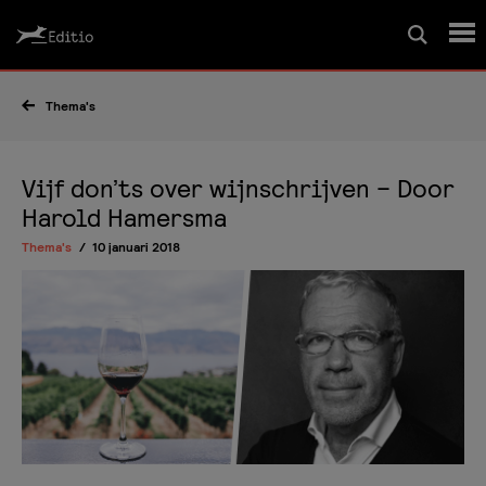
Schrijfcursussen
Thema's
Leesrapport/begeleiding
Vijf don’ts over wijnschrijven – Door
Harold Hamersma
Wedstrijd
Thema's
10 januari 2018
Magazine
Editio Producties
Mijn Editio