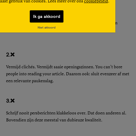
aakt gebruik van cookies. Lees meer over ons
cookiebeleid
.
1. ❌
Ik ga akkoord
Doe je niet anders voor dan je bent. Men zou je eens kunnen
Niet akkoord
verwarren met een ander. Schrijf je eigen stijl.
2.❌
Vermijd clichés. Vermijdt saaie openingszinnen. You can’t bore
people into reading your article. Daarom ook: sluit evenzeer af met
een relevante paukenslag.
3.❌
Schrijf nooit persberichten klakkeloos over. Dat doen anderen al.
Bovendien zijn deze meestal van dubieuze kwaliteit.