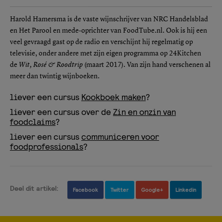
Harold Hamersma is de vaste wijnschrijver van NRC Handelsblad
en Het Parool en mede-oprichter van FoodTube.nl. Ook is hij een
veel gevraagd gast op de radio en verschijnt hij regelmatig op
televisie, onder andere met zijn eigen programma op 24Kitchen
de
Wit, Rosé & Roodtrip
(maart 2017). Van zijn hand verschenen al
meer dan twintig wijnboeken.
liever een cursus
Kookboek maken
?
liever een cursus over de
Zin en onzin van
foodclaims
?
liever een cursus
communiceren voor
foodprofessionals
?
Deel dit artikel:
Facebook
Twitter
Google+
Linkedin