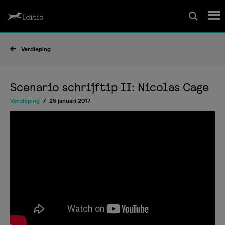
Schrijfcursussen
Verdieping
Leesrapport/begeleiding
Scenario schrijftip II: Nicolas Cage
Verdieping
25 januari 2017
Wedstrijd
Magazine
Editio Producties
Mijn Editio