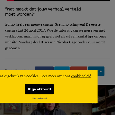
“Wat maakt dat jouw verhaal verteld
moet worden?”
Editio heeft een nieuwe cursus:
Scenario schrijven
! De eerste
cursus start 26 april 2017. Wie de tutor is gaan we nog even niet
verklappen, maar hij of zij geeft wel alvast een aantal tips op onze
website. Vandaag deel II, waarin Nicolas Cage onder vuur wordt
genomen.
Deel dit artikel:
Facebook
Twitter
Google+
Linkedin
aakt gebruik van cookies. Lees meer over ons
cookiebeleid
.
Ik ga akkoord
Niet akkoord