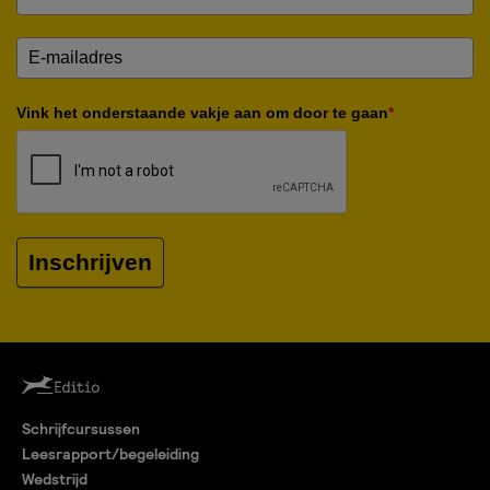
Vink het onderstaande vakje aan om door te gaan
*
Inschrijven
Schrijfcursussen
Leesrapport/begeleiding
Wedstrijd