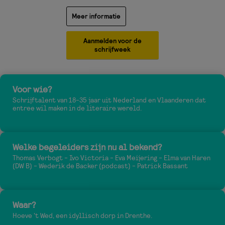
Meer informatie
Aanmelden voor de
schrijfweek
Voor wie?
Schrijftalent van 18-35 jaar uit Nederland en Vlaanderen dat
entree wil maken in de literaire wereld.
Welke begeleiders zijn nu al bekend?
Thomas Verbogt - Ivo Victoria - Eva Meijering - Elma van Haren
(DW B) - Wederik de Backer (podcast) - Patrick Bassant
Waar?
Hoeve 't Wed, een idyllisch dorp in Drenthe.