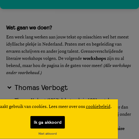
Wat gaan we doen?
Een week lang werken aan jouw tekst op misschien wel het meest
idyllische plekje in Nederland. Praten met en begeleiding van
ervaren schrijvers en ander jong talent. Grensoverschrijdende
literaire workshops volgen. De volgende
workshops
zijn nu al
bekend, maar hou de pagina in de gaten voor meer!
(Alle workshops
onder voorbehoud.)
Thomas Verbogt
Thomas Verbogt (1952) debuteerde in 1981 met de
aakt gebruik van cookies. Lees meer over ons
cookiebeleid
.
verhalenbundel
De feestavond
. Hij heeft inmiddels meer dan
dertig boeken op zijn naam staan. Daarnaast schrijft hij onder
Ik ga akkoord
andere columns, toneelstukken en cabaretteksten
.
workshop
:
inspiratie en de werking van een literaire
Niet akkoord
tekst.