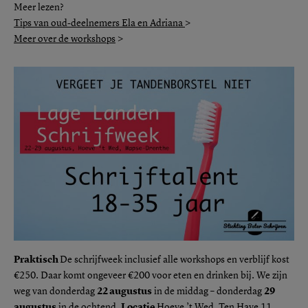
Meer lezen?
Tips van oud-deelnemers Ela en Adriana
>
Meer over de workshops
>
Praktisch
De schrijfweek inclusief alle workshops en verblijf kost
€250. Daar komt ongeveer €200 voor eten en drinken bij. We zijn
weg van donderdag
22 augustus
in de middag – donderdag
29
augustus
in de ochtend.
Locatie
Hoeve ’t Wed
, Ten Have 11,