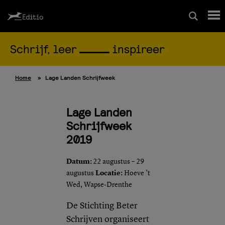
Schrijf, leer
inspireer
Schrijfcursussen
Home
»
Lage Landen Schrijfweek
Leesrapport/begeleiding
Lage Landen
Wedstrijd
Schrijfweek
2019
Magazine
Datum:
22 augustus – 29
augustus
Locatie:
Hoeve ’t
Editio Producties
Wed, Wapse-Drenthe
De Stichting Beter
Mijn Editio
Schrijven organiseert