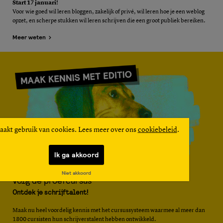
Start 17 januari!
Voor wie goed wil leren bloggen, zakelijk of privé, wil leren hoe je een weblog
opzet, en scherpe stukken wil leren schrijven die een groot publiek bereiken.
Meer weten
aakt gebruik van cookies. Lees meer over ons
cookiebeleid
.
Ik ga akkoord
Niet akkoord
Volg de proefcursus
Ontdek je schrijftalent!
Maak nu heel voordelig kennis met het cursussysteem waarmee al meer dan
1800 cursisten hun schrijverstalent hebben ontwikkeld.