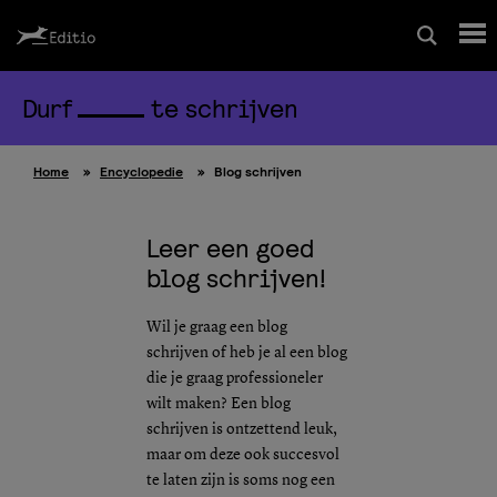
Durf
te schrijven
Schrijfcursussen
Home
»
Encyclopedie
»
Blog schrijven
Leesrapport/begeleiding
Leer een goed
Wedstrijd
blog schrijven!
Magazine
Wil je graag een blog
schrijven of heb je al een blog
die je graag professioneler
Editio Producties
wilt maken? Een blog
schrijven is ontzettend leuk,
maar om deze ook succesvol
Mijn Editio
te laten zijn is soms nog een