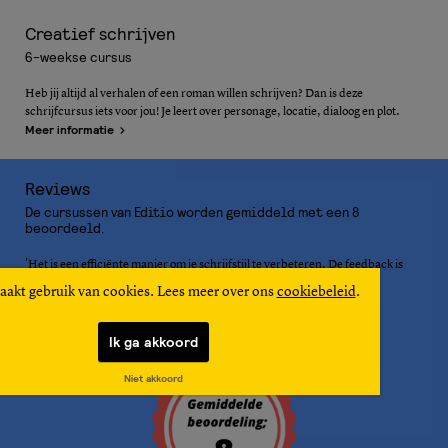
Creatief schrijven
6-weekse cursus
Heb jij altijd al verhalen of een roman willen schrijven? Dan is deze
schrijfcursus iets voor jou! Je leert over personage, locatie, dialoog en plot.
Meer informatie
Reviews
De cursussen van Editio worden gemiddeld met een 8
beoordeeld.
'Het is een efficiënte manier om je schrijfstijl te verbeteren. De feedback is
waardevol, je wordt voldoende aan het werk gezet en uitgedaagd.'
aakt gebruik van cookies. Lees meer over ons
cookiebeleid
.
Ilse van der Hasselt, Non-Fictie 2 (Levensverhaal) cursist­­
Ik ga akkoord
Niet akkoord