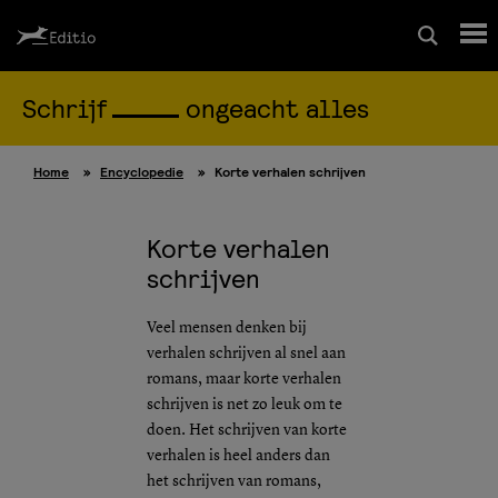
Schrijf
ongeacht alles
Schrijfcursussen
Home
»
Encyclopedie
»
Korte verhalen schrijven
Leesrapport/begeleiding
Korte verhalen
Wedstrijd
schrijven
Magazine
Veel mensen denken bij
verhalen schrijven al snel aan
romans, maar korte verhalen
Editio Producties
schrijven is net zo leuk om te
doen. Het schrijven van korte
verhalen is heel anders dan
Mijn Editio
het schrijven van romans,