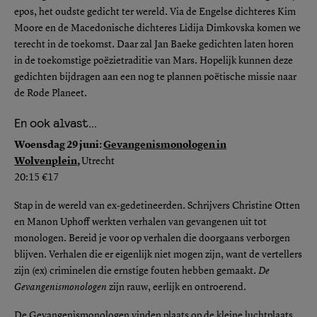
epos, het oudste gedicht ter wereld. Via de Engelse dichteres Kim
Moore en de Macedonische dichteres Lidija Dimkovska komen we
terecht in de toekomst. Daar zal Jan Baeke gedichten laten horen
in de toekomstige poëzietraditie van Mars. Hopelijk kunnen deze
gedichten bijdragen aan een nog te plannen poëtische missie naar
de Rode Planeet.
En ook alvast…
Woensdag 29 juni:
Gevangenismonologen in
Wolvenplein
,
Utrecht
20:15 €17
Stap in de wereld van ex-gedetineerden
.
Schrijvers Christine Otten
en Manon Uphoff werkten verhalen van gevangenen uit tot
monologen. Bereid je voor op verhalen die doorgaans verborgen
blijven. Verhalen die er eigenlijk niet mogen zijn, want de vertellers
zijn (ex) criminelen die ernstige fouten hebben gemaakt.
De
Gevangenismonologen
zijn rauw, eerlijk en ontroerend.
De Gevangenismonologen vinden plaats op de kleine luchtplaats