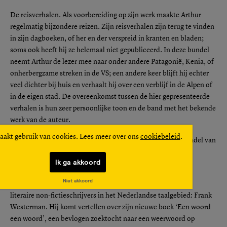
De reisverhalen. Als voorbereiding op zijn werk maakte Arthur
regelmatig bijzondere reizen. Zijn reisverhalen zijn terug te vinden
in zijn dagboeken, of her en der verspreid in kranten en bladen;
soms ook heeft hij ze helemaal niet gepubliceerd. In deze bundel
neemt Arthur de lezer mee naar onder andere Patagonië, Kenia, of
onherbergzame streken in de VS; een andere keer blijft hij echter
veel dichter bij huis en verhaalt hij over een verblijf in de Alpen of
in de eigen stad. De overeenkomst tussen de hier gepresenteerde
verhalen is hun zeer persoonlijke toon en de band met het bekende
werk van de auteur.
aakt gebruik van cookies. Lees meer over ons
cookiebeleid
.
Donderdag 16 juni:
Lezing Frank Westerman,
Boekhandel van
Rossum, Amsterdam
Ik ga akkoord
20:00 €5,-
Niet akkoord
Boekhandel van Rossum krijgt bezoek van een van de beste
literaire non-fictieschrijvers in het Nederlandse taalgebied: Frank
Westerman. Hij komt vertellen over zijn nieuwe boek ‘Een woord
een woord’, een bevlogen zoektocht naar een weerwoord op