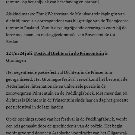
terreur – op het snijvlak van beschaving en barbarij.
Als kind maakte Frank Westerman de Molukse treinkapingen van
dichtbij mee; als correspondent was hij getuige van de Tsjetsjeense
terreur in Rusland. Vanuit deze ingrijpende ervaringen voert hij de
lezer mee naar een reeks gijzeldrama’s, van Bovensmilde tot
Beslan.
22 t/m 24 juli:
Festival Dichters in de Prinsentuin
in
Groningen
Het negentiende poëziefestival Dichters in de Prinsentuin
georganiseerd. Het Groningse festival verwelkomt het beste uit de
Nederlandse, internationale en universele poëzie in de
zonovergoten Prinsentuin en de Puddingfabriek. Met meer dan 60
dichters is Dichters in de Prinsentuin sinds jaar en dag het grootste
poëziefestival in de lage landen.
Op de openingsavond van het festival in de Puddingfabriek, wordt
een reis gemaakt door de geschiedenis van de poëzie. Het begin
wordt gevormd door een Arabische voordracht van het Gilgamesj-