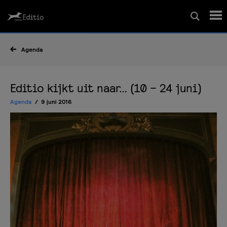
Schrijfcursussen
Agenda
Leesrapport/begeleiding
Editio kijkt uit naar… (10 – 24 juni)
Agenda
9 juni 2016
Wedstrijd
Magazine
Editio Producties
Mijn Editio