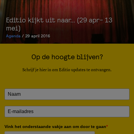
Editio kijkt uit naar… (29 apr- 13
mei)
Agenda
/ 29 april 2016
Op de hoogte blijven?
Schrijf je hier in om Editio updates te ontvangen.
Vink het onderstaande vakje aan om door te gaan
*