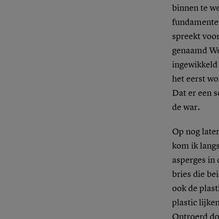
binnen te we
fundamenten 
spreekt voor
genaamd Werl
ingewikkeld 
het eerst wo
Dat er een s
de war.
Op nog later
kom ik langs
asperges in 
bries die be
ook de plast
plastic lijk
Ontroerd doo