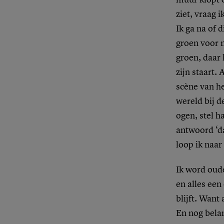
ziet, vraag 
Ik ga na of 
groen voor 
groen, daar 
zijn staart.
scène van he
wereld bij de
ogen, stel h
antwoord ‘d
loop ik naar
Ik word oude
en alles een
blijft. Want
En nog bela