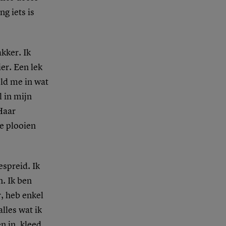
ng iets is
kker. Ik
er. Een lek
eld me in wat
l in mijn
Haar
de plooien
espreid. Ik
n. Ik ben
r, heb enkel
lles wat ik
en in, kleed