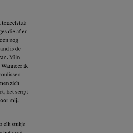
n toneelstuk
ges die af en
toen nog
mand is de
van. Mijn
. Wanneer ik
 coulissen
 men zich
t, het script
oor mij.
 elk stukje
s het eruit