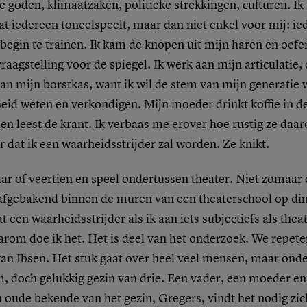
e goden, klimaatzaken, politieke strekkingen, culturen. Ik 
at iedereen toneelspeelt, maar dan niet enkel voor mij: i
 begin te trainen. Ik kam de knopen uit mijn haren en oefe
aagstelling voor de spiegel. Ik werk aan mijn articulatie,
an mijn borstkas, want ik wil de stem van mijn generatie 
eid weten en verkondigen. Mijn moeder drinkt koffie in d
 leest de krant. Ik verbaas me erover hoe rustig ze daaro
ar dat ik een waarheidsstrijder zal worden. Ze knikt.
aar of veertien en speel ondertussen theater. Niet zomaar 
afgebakend binnen de muren van een theaterschool op di
t een waarheidsstrijder als ik aan iets subjectiefs als thea
arom doe ik het. Het is deel van het onderzoek. We repet
van Ibsen. Het stuk gaat over heel veel mensen, maar ond
, doch gelukkig gezin van drie. Een vader, een moeder en
 oude bekende van het gezin, Gregers, vindt het nodig zic