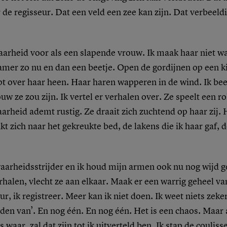
r de regisseur. Dat een veld een zee kan zijn. Dat verbeeldi
aarheid voor als een slapende vrouw. Ik maak haar niet wa
amer zo nu en dan een beetje. Open de gordijnen op een ki
pt over haar heen. Haar haren wapperen in de wind. Ik be
uw ze zou zijn. Ik vertel er verhalen over. Ze speelt een ro
arheid ademt rustig. Ze draait zich zuchtend op haar zij. 
kt zich naar het gekreukte bed, de lakens die ik haar gaf, 
aarheidsstrijder en ik houd mijn armen ook nu nog wijd g
halen, vlecht ze aan elkaar. Maak er een warrig geheel va
ur, ik registreer. Meer kan ik niet doen. Ik weet niets zeke
en van’. En nog één. En nog één. Het is een chaos. Maar a
waar, zal dat zijn tot ik uitverteld ben. Ik stap de couliss