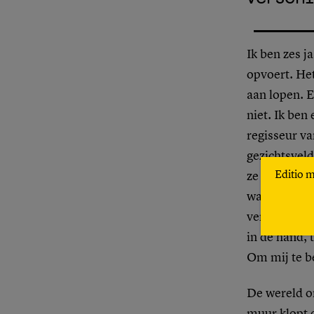
Ik ben zes j
opvoert. Het
aan lopen. E
niet. Ik ben
regisseur v
gezichtsveld
Editio 
ze sluit, is
waar iedere
verkleedt en
in de hand, 
Om mij te b
De wereld o
muur klopt o