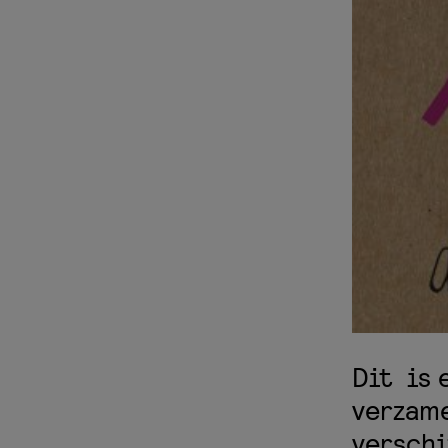
Dit is 
verzam
verschi