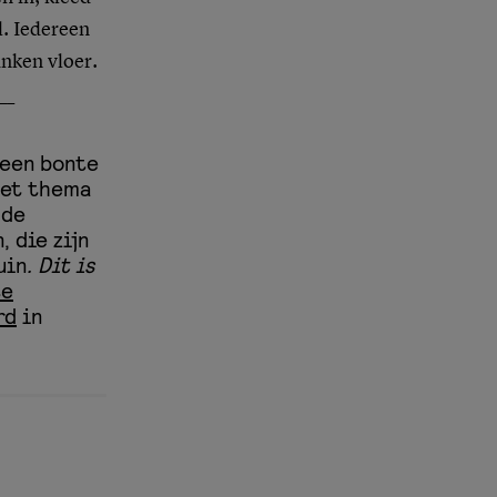
. Iedereen
nken vloer.
__
 een bonte
het thema
 de
 die zijn
uin
. Dit is
te
rd
in