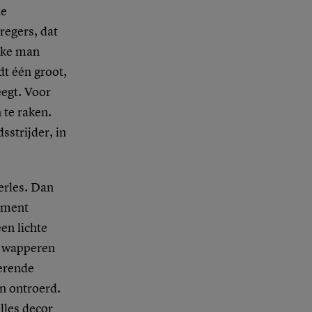
de
regers, dat
ijke man
dt één groot,
eegt. Voor
 te raken.
sstrijder, in
terles. Dan
moment
en lichte
nd wapperen
perende
en ontroerd.
lles decor