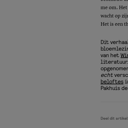
me om. Het 
wacht op zij
Het is een t
Dit verhaa
bloemlezin
van het
Wi
literatuur
opgenomen
echt
versc
beloftes
i
Pakhuis de
Deel dit artikel