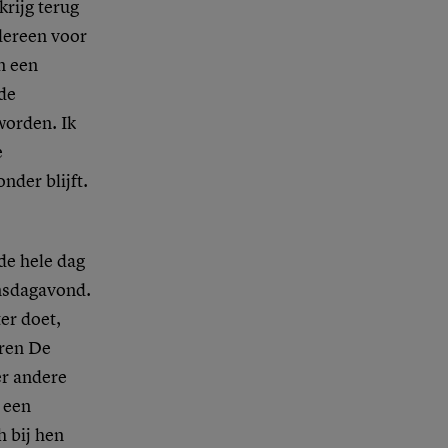
krijg terug
edereen voor
n een
 de
worden. Ik
e
nder blijft.
de hele dag
nsdagavond.
ter doet,
eren De
er andere
 een
h bij hen