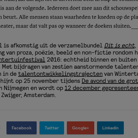
is aan de volgende. Iedereen doet mee aan dit schouwspel
n beurt. Alle mensen staan waarheden te kneden op de pla
heater, maar dat valt pas op wanneer de doeken sluiten.___
l is afkomstig uit de verzamelbundel
Dit is echt
,
g van proza, poëzie, beeld en non-fictie rondom 
ntertuinfestival
2016: echtheid binnen en buiten
. Met bijdragen van zestien aanstormende talenten,
 in de
talentontwikkelingstrajecten
van Wintert
hijnt op 25 november tijdens
De avond van de gro
n Nijmegen en wordt op
12 december gepresentee
 Zwijger, Amsterdam.
:
Facebook
Twitter
Google+
Linkedin