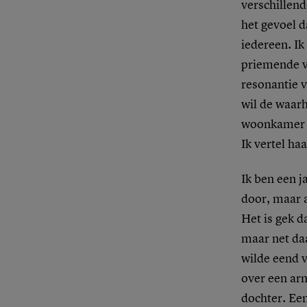
verschillend
het gevoel d
iedereen. Ik
priemende vr
resonantie v
wil de waarh
woonkamer en
Ik vertel ha
Ik ben een j
door, maar 
Het is gek da
maar net da
wilde eend 
over een arm
dochter. Een