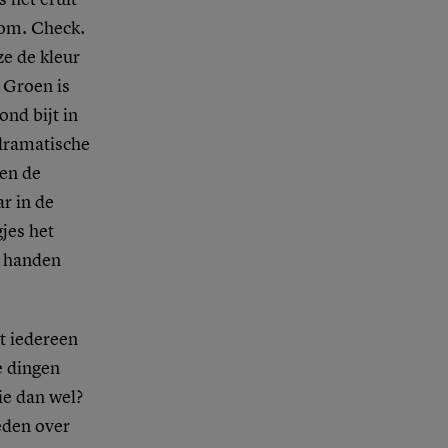
boom. Check.
ze de kleur
 Groen is
ond bijt in
 dramatische
len de
ar in de
gjes het
e handen
at iedereen
e dingen
wie dan wel?
eden over