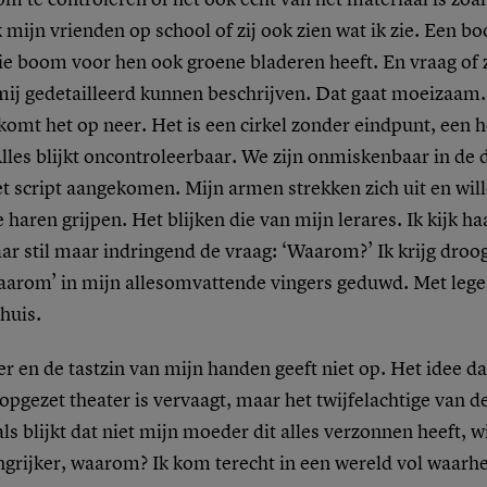
ik mijn vrienden op school of zij ook zien wat ik zie. Een 
die boom voor hen ook groene bladeren heeft. En vraag of 
mij gedetailleerd kunnen beschrijven. Dat gaat moeizaam.
komt het op neer. Het is een cirkel zonder eindpunt, een h
 Alles blijkt oncontroleerbaar. We zijn onmiskenbaar in de
t script aangekomen. Mijn armen strekken zich uit en wil
 haren grijpen. Het blijken die van mijn lerares. Ik kijk ha
aar stil maar indringend de vraag: ‘Waarom?’ Ik krijg droo
aarom’ in mijn allesomvattende vingers geduwd. Met leg
 huis.
r en de tastzin van mijn handen geeft niet op. Het idee d
 opgezet theater is vervaagt, maar het twijfelachtige van d
 als blijkt dat niet mijn moeder dit alles verzonnen heeft, 
ngrijker, waarom? Ik kom terecht in een wereld vol waarh