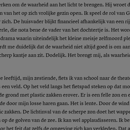
rken om de waarheid aan het licht te brengen. Hij wroet 
van het op zich vrolijke gezin open. Ik speel de rol van G
 zich. De huisvader blijkt financieel afhankelijk van een r
e, die nota bene de vader van het dochtertje is. Het wor
drama waarin uiteindelijk het kleine meisje zelfmoord pl
rdt me duidelijk dat de waarheid niet altijd goed is om aan
cherp kantje aan zit. Dodelijk. Het brengt mij, als waarheid
e leeftijd, mijn zestiende, fiets ik van school naar de thea
 een veld. Op het veld langs het fietspad steken op dat 
de grond met plastic zakken erover. Er is een felle zon en e
ide door mijn losse haren gaan. Het is lente. Door de wi
ic zakken. De lichtinval van de scherpe zon doet het wap
en op de golven van de zee. Ik kan wel applaudisseren. Ik b
r het feit dat zelfs de omgeving zich kan verkleden. Dat a