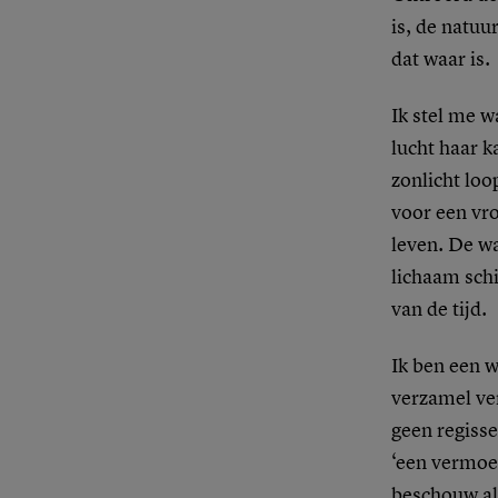
is, de natuu
dat waar is.
Ik stel me w
lucht haar k
zonlicht loo
voor een vro
leven. De wa
lichaam schi
van de tijd.
Ik ben een w
verzamel ver
geen regisse
‘een vermoed
beschouw als 