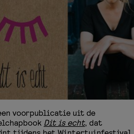
een voorpublicatie uit de
elchapbook
Dit is echt
, dat
jnt tijdens het
Wintertuinfestival.