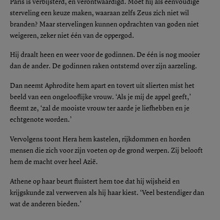
Paris is verbijsterd, én verontwaardigd. Moet hij als eenvoudige
sterveling een keuze maken, waaraan zelfs Zeus zich niet wil
branden? Maar stervelingen kunnen opdrachten van goden niet
weigeren, zeker niet één van de oppergod.
Hij draalt heen en weer voor de godinnen. De één is nog mooier
dan de ander. De godinnen raken ontstemd over zijn aarzeling.
Dan neemt Aphrodite hem apart en tovert uit slierten mist het
beeld van een ongelooflijke vrouw. ‘Als je mij de appel geeft,’
fleemt ze, ‘zal de mooiste vrouw ter aarde je liefhebben en je
echtgenote worden.’
Vervolgens toont Hera hem kastelen, rijkdommen en horden
mensen die zich voor zijn voeten op de grond werpen. Zij belooft
hem de macht over heel Azië.
Athene op haar beurt fluistert hem toe dat hij wijsheid en
krijgskunde zal verwerven als hij haar kiest. ‘Veel bestendiger dan
wat de anderen bieden.’