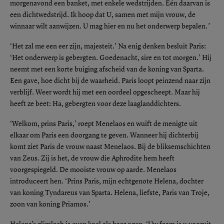
morgenavond een banket, met enkele wedstrijden. Eén daarvan is
een dichtwedstrijd. Ik hoop dat U, samen met mijn vrouw, de
winnaar wilt aanwijzen. U mag hier en nu het onderwerp bepalen.
’
‘Het zal me een eer zijn, majesteit.’ Na enig denken besluit Paris:
‘Het onderwerp is gebergten. Goedenacht, sire en tot morgen.’ Hij
neemt met een korte buiging afscheid van de koning van Sparta.
Een gave, hoe dicht bij de waarheid. Paris loopt peinzend naar zijn
verblijf. Weer wordt hij met een oordeel opgescheept. Maar hij
heeft ze beet: Ha, gebergten voor deze laaglanddichters.
‘Welkom, prins Paris,’ roept Menelaos en wuift de menigte uit
elkaar om Paris een doorgang te geven. Wanneer hij dichterbij
komt ziet Paris de vrouw naast Menelaos. Bij de bliksemschichten
van Zeus. Zij is het, de vrouw die Aphrodite hem heeft
voorgespiegeld. De mooiste vrouw op aarde. Menelaos
introduceert hen. ‘Prins Paris, mijn echtgenote Helena, dochter
van koning Tyndareus van Sparta. Helena, liefste, Paris van Troje,
zoon van koning Priamos.’