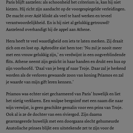
Paris blijft aarzelen: als schoonheid het criterium is, kan hij niet
kiezen. Hij richt zijn aandacht op de voorgespiegelde verleidingen.
De macht over Azië klinkt als veel te hard werken en teveel
verantwoordelijkheid. En is hij niet al gelukkig getrouwd?
Aarzelend overhandigt hij de appel aan Athene.
Hera heeft te veel waardigheid om iets te laten merken. Zij draait
zich om en lost op. Aphrodite sist hem toe: ‘Nu zul je nooit meer
met een vrouw gelukkig zijn,’ en verdwijnt in een oogverblindende
flits. Athene neemt zijn gezicht in haar handen en drukt een kus op
zijn voorhoofd. ‘Daal van je berg af naar Troje. Daar zal je herkend
worden als de verloren gewaande zoon van koning Priamos en zal
je waarde van mijn gift leren kennen.’
Priamos was echter niet gecharmeerd van Paris’ huwelijk en liet
het nietig verklaren. Een wulpse bergnimf met een naam die naar
wijn verwijst, is geen geschikte gemalin voor een prins van Troje.
Ook al is ze de dochter van een riviergod. Zijn daarna
gearrangeerde huwelijk met een doorgaans slecht gehumeurde
Anatolische prinses blijkt een uitstekende zet te zijn voor de