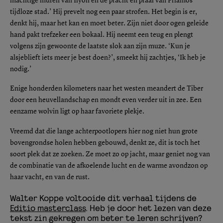
machtige muren van Ilyon en de pracht en praal van Priamos’
tijdloze stad.’ Hij prevelt nog een paar strofen. Het begin is er,
denkt hij, maar het kan en moet beter. Zijn niet door ogen geleide
hand pakt trefzeker een bokaal. Hij neemt een teug en plengt
volgens zijn gewoonte de laatste slok aan zijn muze. ‘Kun je
alsjeblieft iets meer je best doen?’, smeekt hij zachtjes, ‘Ik heb je
nodig.’
Enige honderden kilometers naar het westen meandert de Tiber
door een heuvellandschap en mondt even verder uit in zee. Een
eenzame wolvin ligt op haar favoriete plekje.
Vreemd dat die lange achterpootlopers hier nog niet hun grote
bovengrondse holen hebben gebouwd, denkt ze, dit is toch het
soort plek dat ze zoeken. Ze moet zo op jacht, maar geniet nog van
de combinatie van de afkoelende lucht en de warme avondzon op
haar vacht, en van de rust.
Walter Koppe voltooide dit verhaal tijdens de
Editio masterclass
. Heb je door het lezen van deze
tekst zin gekregen om beter te leren schrijven?