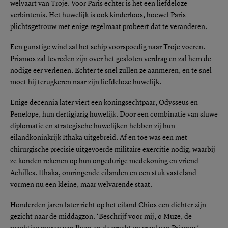
welvaart van Troje. Voor Paris echter is het een liefdeloze
verbintenis. Het huwelijk is ook kinderloos, hoewel Paris
plichtsgetrouw met enige regelmaat probeert dat te veranderen.
Een gunstige wind zal het schip voorspoedig naar Troje voeren.
Priamos zal tevreden zijn over het gesloten verdrag en zal hem de
nodige eer verlenen. Echter te snel zullen ze aanmeren, en te snel
moet hij terugkeren naar zijn liefdeloze huwelijk.
Enige decennia later viert een koningsechtpaar, Odysseus en
Penelope, hun dertigjarig huwelijk. Door een combinatie van sluwe
diplomatie en strategische huwelijken hebben zij hun
eilandkoninkrijk Ithaka uitgebreid. Af en toe was een met
chirurgische precisie uitgevoerde militaire exercitie nodig, waarbij
ze konden rekenen op hun ongedurige medekoning en vriend
Achilles. Ithaka, omringende eilanden en een stuk vasteland
vormen nu een kleine, maar welvarende staat.
Honderden jaren later richt op het eiland Chios een dichter zijn
gezicht naar de middagzon. ‘Beschrijf voor mij, o Muze, de