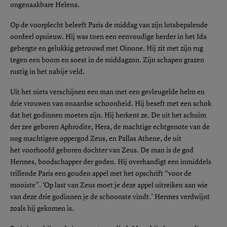
ongenaakbare Helena.
Op de voorplecht beleeft Paris de middag van zijn lotsbepalende
oordeel opnieuw. Hij was toen een eenvoudige herder in het Ida
gebergte en gelukkig getrouwd met Oinone. Hij zit met zijn rug
tegen een boom en soest in de middagzon. Zijn schapen grazen
rustig in het nabije veld.
Uit het niets verschijnen een man met een gevleugelde helm en
drie vrouwen van onaardse schoonheid. Hij beseft met een schok
dat het godinnen moeten zijn. Hij herkent ze. De uit het schuim
der zee geboren Aphrodite, Hera, de machtige echtgenote van de
nog machtigere oppergod Zeus, en Pallas Athene, de uit
het voorhoofd geboren dochter van Zeus. De man is de god
Hermes, boodschapper der goden. Hij overhandigt een inmiddels
trillende Paris een gouden appel met het opschrift “voor de
mooiste”. ‘Op last van Zeus moet je deze appel uitreiken aan wie
van deze drie godinnen je de schoonste vindt.’ Hermes verdwijnt
zoals hij gekomen is.