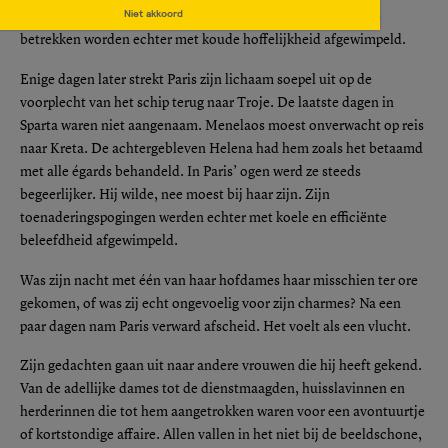
Niet akkoord
gelokt. Zijn pogingen om haar in een geanimeerd gesprek te
betrekken worden echter met koude hoffelijkheid afgewimpeld.
Enige dagen later strekt Paris zijn lichaam soepel uit op de
voorplecht van het schip terug naar Troje. De laatste dagen in
Sparta waren niet aangenaam. Menelaos moest onverwacht op reis
naar Kreta. De achtergebleven Helena had hem zoals het betaamd
met alle égards behandeld. In Paris’ ogen werd ze steeds
begeerlijker. Hij wilde, nee moest bij haar zijn. Zijn
toenaderingspogingen werden echter met koele en efficiënte
beleefdheid afgewimpeld.
Was zijn nacht met één van haar hofdames haar misschien ter ore
gekomen, of was zij echt ongevoelig voor zijn charmes? Na een
paar dagen nam Paris verward afscheid. Het voelt als een vlucht.
Zijn gedachten gaan uit naar andere vrouwen die hij heeft gekend.
Van de adellijke dames tot de dienstmaagden, huisslavinnen en
herderinnen die tot hem aangetrokken waren voor een avontuurtje
of kortstondige affaire. Allen vallen in het niet bij de beeldschone,