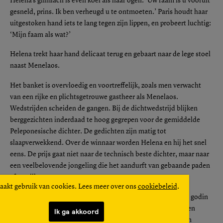
Helena’s glimlach is even koel als haar ogen. ‘Uw faam is u vooruit
gesneld, prins. Ik ben verheugd u te ontmoeten.’ Paris houdt haar
uitgestoken hand iets te lang tegen zijn lippen, en probeert luchtig:
‘Mijn faam als wat?’
Helena trekt haar hand delicaat terug en gebaart naar de lege stoel
naast Menelaos.
Het banket is overvloedig en voortreffelijk, zoals men verwacht
van een rijke en plichtsgetrouwe gastheer als Menelaos.
Wedstrijden scheiden de gangen. Bij de dichtwedstrijd blijken
berggezichten inderdaad te hoog gegrepen voor de gemiddelde
Peleponesische dichter. De gedichten zijn matig tot
slaapverwekkend. Over de winnaar worden Helena en hij het snel
eens. De prijs gaat niet naar de technisch beste dichter, maar naar
een veelbelovende jongeling die het aandurft van gebaande paden
af te wijken.
aakt gebruik van cookies. Lees meer over ons
cookiebeleid
.
Hij merkt dat hij Helena vaak aanstaart. Haar gezicht is een godin
waardig. Een uitgekiend simpele japon verhult en belooft een
Ik ga akkoord
lichaam waar zijn handen onweerstaanbaar naar toe worden