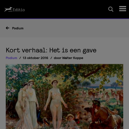
Schrijfcursussen
Podium
Leesrapport/begeleiding
Kort verhaal: Het is een gave
Podium
13 oktober 2016
door
Walter Koppe
Wedstrijd
Magazine
Editio Producties
Mijn Editio