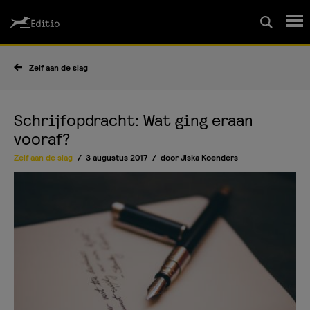
Schrijfcursussen
Zelf aan de slag
Leesrapport/begeleiding
Schrijfopdracht: Wat ging eraan
vooraf?
Wedstrijd
Zelf aan de slag
3 augustus 2017
door
Jiska Koenders
Magazine
Editio Producties
Mijn Editio