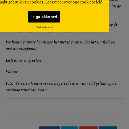
aakt gebruik van cookies. Lees meer over ons
cookiebeleid
.
niet meer te willen zien, wat haar betreft kun je – en ik citeer -: ‘in de
geitenstront vallen.’
Ik ga akkoord
Enfin, ik hoop dat je de auto weer heelhuids kunt terugzetten op de
Niet akkoord
parkeerplaats, naast de appelboom, waar hij altijd staat.
We hopen gauw te horen hoe het met je gaat en hoe het is afgelopen
met die zwerfhond.
Liefs daar en groetjes,
Valerie
P. S. We weten trouwens ook nog steeds niet waar dat geluid op de
overloop vandaan kwam.