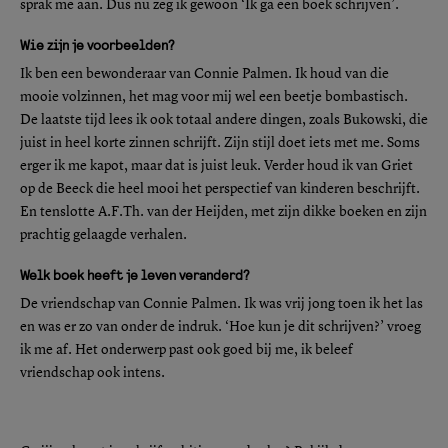
sprak me aan. Dus nu zeg ik gewoon ‘Ik ga een boek schrijven’.
Wie zijn je voorbeelden?
Ik ben een bewonderaar van Connie Palmen. Ik houd van die
mooie volzinnen, het mag voor mij wel een beetje bombastisch.
De laatste tijd lees ik ook totaal andere dingen, zoals Bukowski, die
juist in heel korte zinnen schrijft. Zijn stijl doet iets met me. Soms
erger ik me kapot, maar dat is juist leuk. Verder houd ik van Griet
op de Beeck die heel mooi het perspectief van kinderen beschrijft.
En tenslotte A.F.Th. van der Heijden, met zijn dikke boeken en zijn
prachtig gelaagde verhalen.
Welk boek heeft je leven veranderd?
De vriendschap van Connie Palmen. Ik was vrij jong toen ik het las
en was er zo van onder de indruk. ‘Hoe kun je dit schrijven?’ vroeg
ik me af. Het onderwerp past ook goed bij me, ik beleef
vriendschap ook intens.