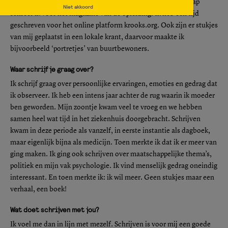
schoolkrant en tijdens mijn studie communicatiewetenschap
Niet akkoord
schreef ik voor het magazine van de opleiding. Ik heb een tijd
geschreven voor het online platform krooks.org. Ook zijn er stukjes
van mij geplaatst in een lokale krant, daarvoor maakte ik
bijvoorbeeld ‘portretjes’ van buurtbewoners.
Waar schrijf je graag over?
Ik schrijf graag over persoonlijke ervaringen, emoties en gedrag dat
ik observeer. Ik heb een intens jaar achter de rug waarin ik moeder
ben geworden. Mijn zoontje kwam veel te vroeg en we hebben
samen heel wat tijd in het ziekenhuis doorgebracht. Schrijven
kwam in deze periode als vanzelf, in eerste instantie als dagboek,
maar eigenlijk bijna als medicijn. Toen merkte ik dat ik er meer van
ging maken. Ik ging ook schrijven over maatschappelijke thema’s,
politiek en mijn vak psychologie. Ik vind menselijk gedrag oneindig
interessant. En toen merkte ik: ik wil meer. Geen stukjes maar een
verhaal, een boek!
Wat doet schrijven met jou?
Ik voel me dan in lijn met mezelf. Schrijven is voor mij een goede