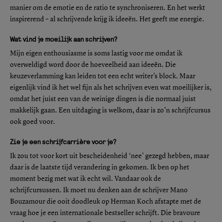
manier om de emotie en de ratio te synchroniseren. En het werkt
inspirerend – al schrijvende krijg ik ideeën. Het geeft me energie.
Wat vind je moeilijk aan schrijven?
Mijn eigen enthousiasme is soms lastig voor me omdat ik
overweldigd word door de hoeveelheid aan ideeën. Die
keuzeverlamming kan leiden tot een echt writer’s block. Maar
eigenlijk vind ik het wel fijn als het schrijven even wat moeilijker is,
omdat het juist een van de weinige dingen is die normaal juist
makkelijk gaan. Een uitdaging is welkom, daar is zo’n schrijfcursus
ook goed voor.
Zie je een schrijfcarrière voor je?
Ik zou tot voor kort uit bescheidenheid ‘nee’ gezegd hebben, maar
daar is de laatste tijd verandering in gekomen. Ik ben op het
moment bezig met wat ik echt wil. Vandaar ook de
schrijfcursussen. Ik moet nu denken aan de schrijver Mano
Bouzamour die ooit doodleuk op Herman Koch afstapte met de
vraag hoe je een internationale bestseller schrijft. Die bravoure