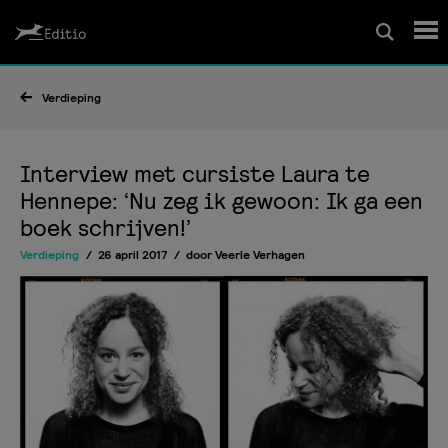
Schrijfcursussen
Verdieping
Leesrapport/begeleiding
Interview met cursiste Laura te
Hennepe: ‘Nu zeg ik gewoon: Ik ga een
boek schrijven!’
Wedstrijd
Verdieping
26 april 2017
door
Veerle Verhagen
Magazine
Editio Producties
Mijn Editio