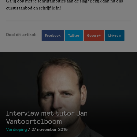
Ga jij ook met je schrijfambities aan de slag? Bekijk dan nu ons
cursusaanbod
en schrijf je in!
Deel dit artikel:
Facebook
Twitter
Google+
Linkedin
Interview met tutor Jan
Vantoortelboom
Verdieping
/ 27 november 2015