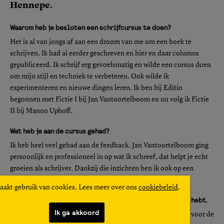
Hennepe
.
Waarom heb je besloten een schrijfcursus te doen?
Het is al van jongs af aan een droom van me om een boek te
schrijven. Ik had al eerder geschreven en hier en daar columns
gepubliceerd. Ik schrijf erg gevoelsmatig en wilde een cursus doen
om mijn stijl en techniek te verbeteren. Ook wilde ik
experimenteren en nieuwe dingen leren. Ik ben bij Editio
begonnen met Fictie I bij Jan Vantoortelboom en nu volg ik Fictie
II bij Manon Uphoff.
Wat heb je aan de cursus gehad?
Ik heb heel veel gehad aan de feedback. Jan Vantoortelboom ging
persoonlijk en professioneel in op wat ik schreef, dat helpt je echt
groeien als schrijver. Dankzij die inzichten ben ik ook op een
andere manier gaan lezen.
aakt gebruik van cookies. Lees meer over ons
cookiebeleid
.
Je zei dat je al eerder geschreven en zelfs gepubliceerd hebt.
Ik ga akkoord
Op de middelbare school schreef ik al stukjes en interviews voor de