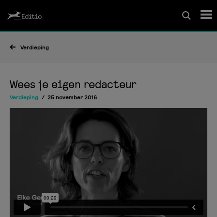
Schrijfcursussen
Verdieping
Leesrapport/begeleiding
Wees je eigen redacteur
Verdieping
25 november 2016
Wedstrijd
Magazine
Editio Producties
Mijn Editio