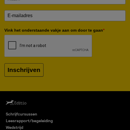
Vink het onderstaande vakje aan om door te gaan
*
Inschrijven
Schrijfcursussen
Leesrapport/begeleiding
Wedstrijd