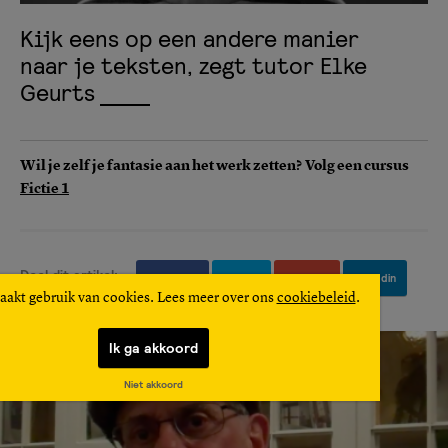
Kijk eens op een andere manier
naar je teksten, zegt tutor Elke
Geurts
Wil je zelf je fantasie aan het werk zetten?
Volg een cursus
Fictie 1
Deel dit artikel:
Facebook
Twitter
Google+
Linkedin
aakt gebruik van cookies. Lees meer over ons
cookiebeleid
.
Ik ga akkoord
Niet akkoord