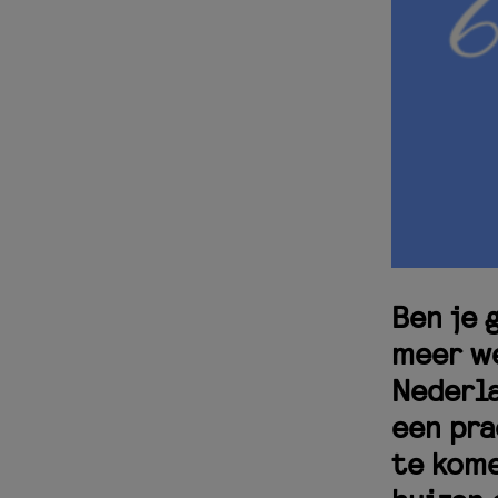
Ben je 
meer we
Nederla
een pra
te kome