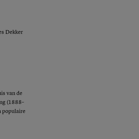
wes Dekker
is van de
ong (1888–
 populaire