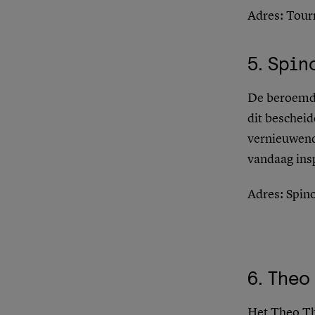
Adres
: Tour
5.
Spin
De beroemde
dit bescheid
vernieuwende
vandaag ins
Adres
: Spin
6.
Theo 
Het Theo Th