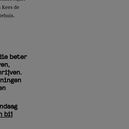
n Kees de
tehuis.
die beter
ven,
rijven.
eningen
en
andaag
n bij