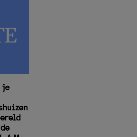
 je
rshuizen
wereld
nde