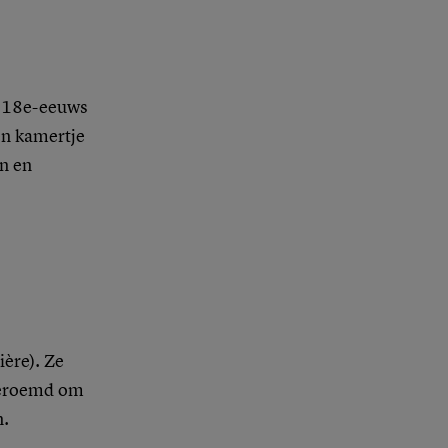
n 18e-eeuws
en kamertje
n en
ière). Ze
 geroemd om
n.