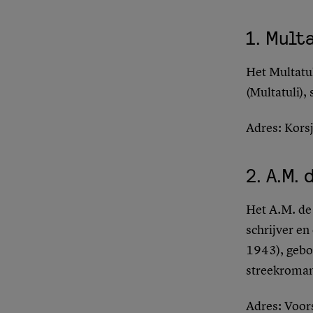
1.
Mult
Het Multatu
(Multatuli), 
Adres
: Kor
2.
A.M. 
Het A.M. de
schrijver e
1943), gebo
streekroman
Adres
: Voo