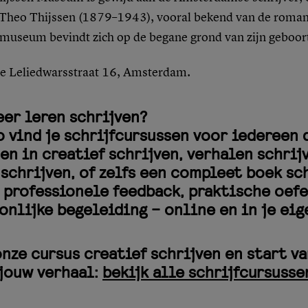
s Theo Thijssen (1879–1943), vooral bekend van de roma
 museum bevindt zich op de begane grond van zijn geboor
te Leliedwarsstraat 16, Amsterdam.
eer leren schrijven?
io vind je schrijfcursussen voor iedereen 
en in creatief schrijven, verhalen schrij
schrijven, of zelfs een compleet boek sch
t professionele feedback, praktische oef
onlijke begeleiding – online en in je eig
nze cursus creatief schrijven en start v
jouw verhaal:
bekijk alle schrijfcursusse