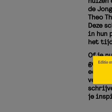
huizen 
de Jong
Theo Th
Deze sc
in hun 
het tij
Of je n
gewoon 
Editio 
een bez
verhale
schrijv
je insp