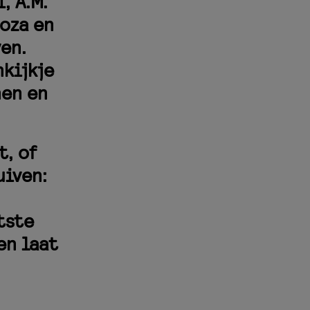
, A.M.
noza en
en.
nkijkje
nen en
t, of
uiven:
tste
en laat