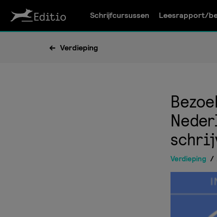
Schrijfcursussen
Leesrapport/be
Verdieping
Bezoe
Nederl
schrij
Verdieping