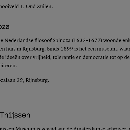
nooiveld 1, Oud Zuilen.
oza
 Nederlandse filosoof Spinoza (1632–1677) woonde enke
en huis in Rijnsburg. Sinds 1899 is het een museum, waar
 ideeën over vrijheid, tolerantie en democratie tot op de
pireren.
ozalaan 29, Rijnsburg.
Thijssen
ijssen Museum is gewijd aan de Amsterdamse schrijver, 