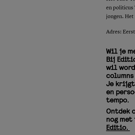
en politicu
jongen. Het
Adres
: Eers
Wil je m
Bij Edit
wil word
columns 
Je krijg
en perso
tempo.
Ontdek o
nog met 
Editio.