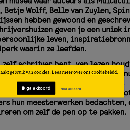
en musea waar auteurs als Multatuli
, Betje Wolff, Belle van Zuylen, Spi
ijssen hebben gewoond en geschrev
hrijvershuizen geven je een uniek i
persoonlijke leven, inspiratiebron
dperk waarin ze leefden.
u zelf schrijver bent, van lezen houd
cultuur en geschiedenis wilt opsn
maakt gebruik van cookies. Lees meer over ons
cookiebeleid
.
oek aan een schrijvershuis brengt
Ik ga akkoord
Niet akkoord
n tot leven. Ontdek waar onze groo
ers hun meesterwerken bedachten, 
ireren om zelf de pen op te pakken.