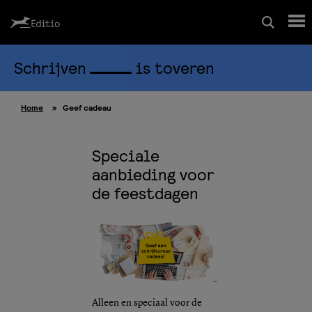
Schrijven
is toveren
Schrijfcursussen
Home
»
Geef cadeau
Leesrapport/begeleiding
Speciale
Wedstrijd
aanbieding voor
de feestdagen
Magazine
Editio Producties
Mijn Editio
Alleen en speciaal voor de