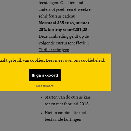
feestdagen. Geef iemand
anders of jezelf een 6-weekse
schrijfcursus cadeau.
Normaal 335 euro, nu met
25% korting voor €251,25.
Deze aanbieding geldt op de
volgende cursussen:
Fictie 1
,
Thriller schrijven
,
Bloggen
,
Non-fictie 1
aakt gebruik van cookies. Lees meer over ons
cookiebeleid
.
(Basis)
en
Poëzie schrijven
.
Ik ga akkoord
De actie is geldig van 15
november tot en met
Niet akkoord
24 december
.
Starten van de cursus kan
tot en met februari 2018
Niet in combinatie met
bestaande kortingen