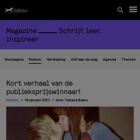
Magazine
Schrijf, leer,
Schrijfcursussen
inspireer
Leesrapport/begeleiding
Voorpagina
Podium
Verdieping
Zelf aan de slag
Agenda
Thema’s
Wedstrijd
Kort verhaal van de
publieksprijswinnaar!
Magazine
Podium
18 januari 2017
door
Tamara Baars
Editio Producties
Mijn Editio