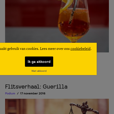
aakt gebruik van cookies. Lees meer over ons
cookiebeleid
.
Demelza is er inmiddels achter wat voor een schrijver ze is.
Ik ga akkoord
Lees verder
Niet akkoord
Flitsverhaal: Guerilla
Podium
17 november 2016